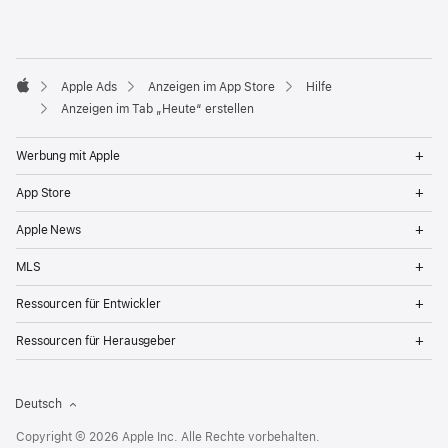
Apple Ads
Anzeigen im App Store
Hilfe
Apple
Anzeigen im Tab „Heute“ erstellen
Op
Werbung mit Apple
Me
Op
App Store
Me
Op
Apple News
Me
Op
MLS
Me
Op
Ressourcen für Entwickler
Me
Op
Ressourcen für Herausgeber
Me
Deutsch
Copyright © 2026 Apple Inc. Alle Rechte vorbehalten.