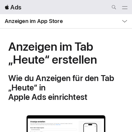
Local
 Ads
Nav
Open
Menu
Local
Anzeigen im App Store
Nav
Open
Menu
Anzeigen im Tab
„Heute“ erstellen
Wie du Anzeigen für den Tab
„Heute“ in
Apple Ads einrichtest