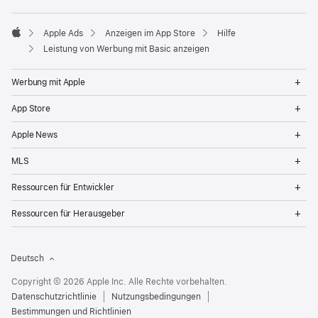
Apple Ads
Anzeigen im App Store
Hilfe
Apple
Leistung von Werbung mit Basic anzeigen
Op
Werbung mit Apple
Me
Op
App Store
Me
Op
Apple News
Me
Op
MLS
Me
Op
Ressourcen für Entwickler
Me
Op
Ressourcen für Herausgeber
Me
Deutsch
Copyright © 2026 Apple Inc. Alle Rechte vorbehalten.
Datenschutzrichtlinie
Nutzungsbedingungen
Bestimmungen und Richtlinien