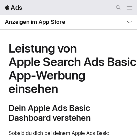
Local
 Ads
Nav
Open
Menu
Local
Anzeigen im App Store
Nav
Open
Menu
Leistung von
Apple Search Ads Basic
App-Werbung
einsehen
Dein Apple Ads
Basic
Dashboard verstehen
Sobald du dich bei deinem Apple Ads Basic