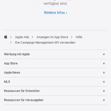
verfügbar sind.
Weitere Infos
Apple Ads
Anzeigen im App Store
Hilfe
Apple
Die Campaign Management API verwenden
Op
Werbung mit Apple
Me
Op
App Store
Me
Op
Apple News
Me
Op
MLS
Me
Op
Ressourcen für Entwickler
Me
Op
Ressourcen für Herausgeber
Me