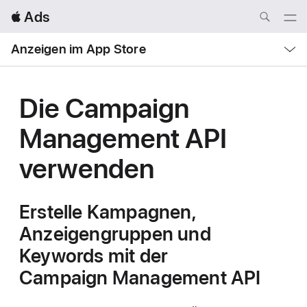
Local
 Ads
Nav
Open
Menu
Local
Anzeigen im App Store
Nav
Open
Menu
Die Campaign
Management
API
verwenden
Erstelle Kampagnen,
Anzeigengruppen und
Keywords mit der
Campaign Management API