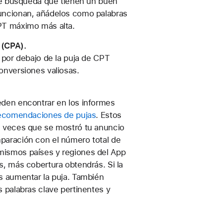
 de búsqueda que tienen un buen
uncionan, añádelos como palabras
PT máximo más alta.
 (CPA).
 por debajo de la puja de CPT
onversiones valiosas.
den encontrar en los informes
ecomendaciones de pujas
. Estos
e veces que se mostró tu anuncio
paración con el número total de
mismos países y regiones del App
, más cobertura obtendrás. Si la
s aumentar la puja. También
 palabras clave pertinentes y