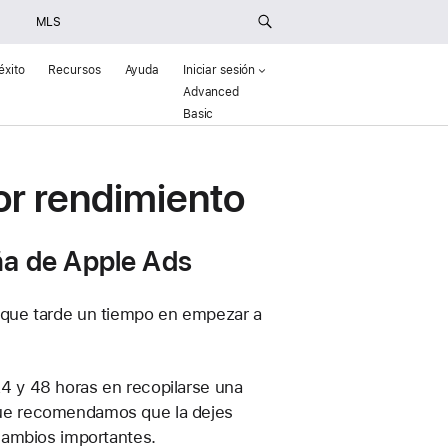
MLS
éxito
Recursos
Ayuda
Iniciar sesión
Advanced
(Opens in a new window)
Basic
()
r rendimiento
ña de Apple Ads
 que tarde un tiempo en empezar a
4 y 48 horas en recopilarse una
que recomendamos que la dejes
 cambios importantes.