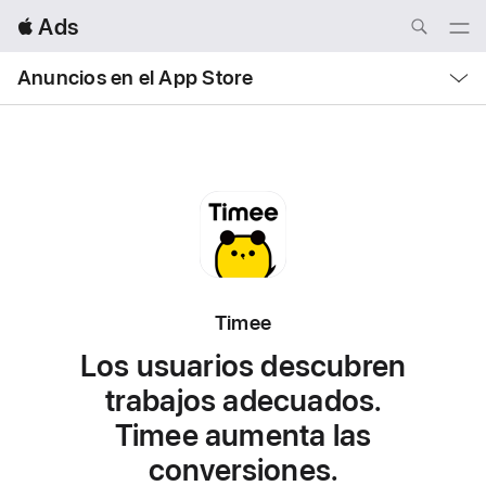
Local
 Ads
Nav
Open
Menu
Local
Anuncios en el App Store
Nav
Open
Menu
Timee
Los usuarios descubren
trabajos adecuados.
Timee aumenta las
conversiones.