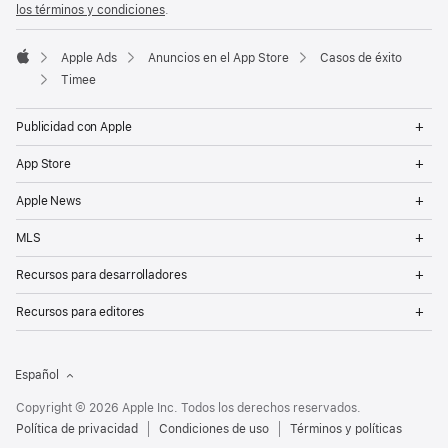
los términos y condiciones
.
Apple Ads
Anuncios en el App Store
Casos de éxito
Apple
Timee
Op
Publicidad con Apple
Me
Op
App Store
Me
Op
Apple News
Me
Op
MLS
Me
Op
Recursos para desarrolladores
Me
Op
Recursos para editores
Me
Español
Copyright © 2026 Apple Inc. Todos los derechos reservados.
Política de privacidad
Condiciones de uso
Términos y políticas