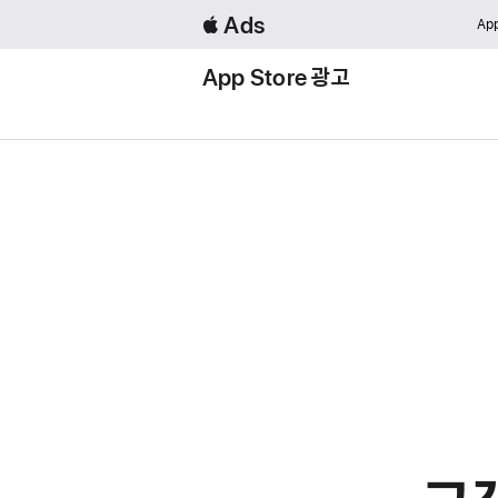
 Ads
App
App Store 광고