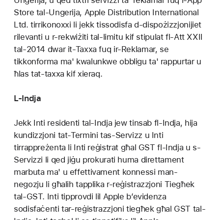
Ungerija, u qed tixtri servizzi ta’ reklamar fuq l-App
Store tal-Ungerija, Apple Distribution International
Ltd. tirrikonoxxi li jekk tissodisfa d-dispożizzjonijiet
rilevanti u r-rekwiżiti tal-limitu kif stipulat fl-Att XXII
tal-2014 dwar it-Taxxa fuq ir-Reklamar, se
tikkonforma ma' kwalunkwe obbligu ta' rappurtar u
ħlas tat-taxxa kif xieraq.
L-Indja
Jekk Inti residenti tal-Indja jew tinsab fl-Indja, hija
kundizzjoni tat-Termini tas-Servizz u Inti
tirrappreżenta li Inti reġistrat għal GST fl-Indja u s-
Servizzi li qed jiġu prokurati huma direttament
marbuta ma' u effettivament konnessi man-
negozju li għalih tapplika r-reġistrazzjoni Tiegħek
tal-GST. Inti tipprovdi lil Apple b’evidenza
sodisfaċenti tar-reġistrazzjoni tiegħek għal GST tal-