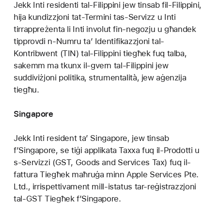
Jekk Inti residenti tal-Filippini jew tinsab fil-Filippini,
hija kundizzjoni tat-Termini tas-Servizz u Inti
tirrappreżenta li Inti involut fin-negozju u għandek
tipprovdi n-Numru ta’ Identifikazzjoni tal-
Kontribwent (TIN) tal-Filippini tiegħek fuq talba,
sakemm ma tkunx il-gvern tal-Filippini jew
suddiviżjoni politika, strumentalità, jew aġenzija
tiegħu.
Singapore
Jekk Inti resident ta’ Singapore, jew tinsab
f’Singapore, se tiġi applikata Taxxa fuq il-Prodotti u
s-Servizzi (GST, Goods and Services Tax) fuq il-
fattura Tiegħek maħruġa minn Apple Services Pte.
Ltd., irrispettivament mill-istatus tar-reġistrazzjoni
tal-GST Tiegħek f’Singapore.