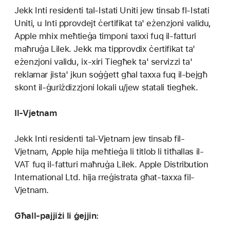
Jekk Inti residenti tal-Istati Uniti jew tinsab fl-Istati
Uniti, u Inti pprovdejt ċertifikat ta' eżenzjoni validu,
Apple mhix meħtieġa timponi taxxi fuq il-fatturi
maħruġa Lilek. Jekk ma tipprovdix ċertifikat ta'
eżenzjoni validu, ix-xiri Tiegħek ta' servizzi ta'
reklamar jista' jkun soġġett għal taxxa fuq il-bejgħ
skont il-ġuriżdizzjoni lokali u/jew statali tiegħek.
Il-Vjetnam
Jekk Inti residenti tal-Vjetnam jew tinsab fil-
Vjetnam, Apple hija meħtieġa li titlob li titħallas il-
VAT fuq il-fatturi maħruġa Lilek. Apple Distribution
International Ltd. hija rreġistrata għat-taxxa fil-
Vjetnam.
Għall-pajjiżi li ġejjin: