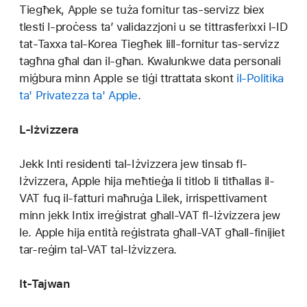
Tiegħek, Apple se tuża fornitur tas-servizz biex
tlesti l-proċess ta’ validazzjoni u se tittrasferixxi l-ID
tat-Taxxa tal-Korea Tiegħek lill-fornitur tas-servizz
tagħna għal dan il-għan. Kwalunkwe data personali
miġbura minn Apple se tiġi ttrattata skont
il-Politika
ta' Privatezza ta' Apple
.
L-Iżvizzera
Jekk Inti residenti tal-Iżvizzera jew tinsab fl-
Iżvizzera, Apple hija meħtieġa li titlob li titħallas il-
VAT fuq il-fatturi maħruġa Lilek, irrispettivament
minn jekk Intix irreġistrat għall-VAT fl-Iżvizzera jew
le. Apple hija entità reġistrata għall-VAT għall-finijiet
tar-reġim tal-VAT tal-Iżvizzera.
It-Tajwan