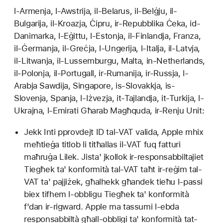
l-Armenja, l-Awstrija, il-Belarus, il-Belġju, il-
Bulgarija, il-Kroazja, Ċipru, ir-Repubblika Ċeka, id-
Danimarka, l-Eġittu, l-Estonja, il-Finlandja, Franza,
il-Ġermanja, il-Greċja, l-Ungerija, l-Italja, il-Latvja,
il-Litwanja, il-Lussemburgu, Malta, in-Netherlands,
il-Polonja, il-Portugall, ir-Rumanija, ir-Russja, l-
Arabja Sawdija, Singapore, is-Slovakkja, is-
Slovenja, Spanja, l-Iżvezja, it-Tajlandja, it-Turkija, l-
Ukrajna, l-Emirati Għarab Magħquda, ir-Renju Unit:
Jekk Inti pprovdejt ID tal-VAT valida, Apple mhix
meħtieġa titlob li titħallas il-VAT fuq fatturi
maħruġa Lilek. Jista' jkollok ir-responsabbiltajiet
Tiegħek ta' konformità tal-VAT taħt ir-reġim tal-
VAT ta' pajjiżek, għalhekk għandek tieħu l-passi
biex tifhem l-obbligu Tiegħek ta' konformità
f'dan ir-rigward. Apple ma tassumi l-ebda
responsabbiltà għall-obbligi ta' konformità tat-