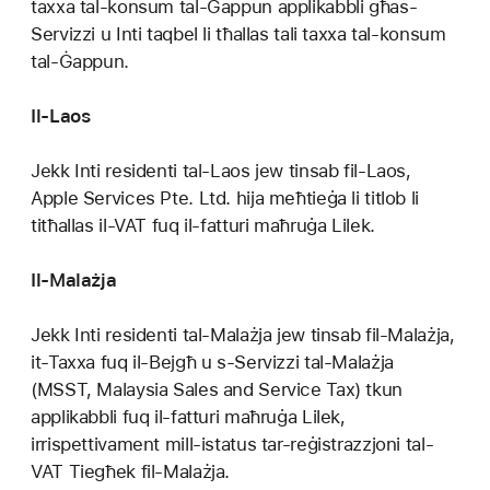
taxxa tal-konsum tal-Ġappun applikabbli għas-
Servizzi u Inti taqbel li tħallas tali taxxa tal-konsum
tal-Ġappun.
Il-Laos
Jekk Inti residenti tal-Laos jew tinsab fil-Laos,
Apple Services Pte. Ltd. hija meħtieġa li titlob li
titħallas il-VAT fuq il-fatturi maħruġa Lilek.
Il-Malażja
Jekk Inti residenti tal-Malażja jew tinsab fil-Malażja,
it-Taxxa fuq il-Bejgħ u s-Servizzi tal-Malażja
(MSST, Malaysia Sales and Service Tax) tkun
applikabbli fuq il-fatturi maħruġa Lilek,
irrispettivament mill-istatus tar-reġistrazzjoni tal-
VAT Tiegħek fil-Malażja.