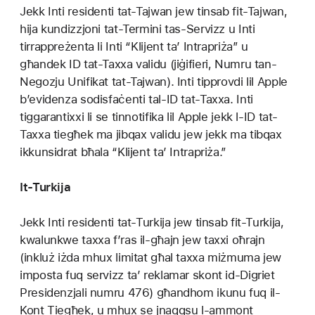
Jekk Inti residenti tat-Tajwan jew tinsab fit-Tajwan,
hija kundizzjoni tat-Termini tas-Servizz u Inti
tirrappreżenta li Inti “Klijent ta’ Intrapriża” u
għandek ID tat-Taxxa validu (jiġifieri, Numru tan-
Negozju Unifikat tat-Tajwan). Inti tipprovdi lil Apple
b’evidenza sodisfaċenti tal-ID tat-Taxxa. Inti
tiggarantixxi li se tinnotifika lil Apple jekk l-ID tat-
Taxxa tiegħek ma jibqax validu jew jekk ma tibqax
ikkunsidrat bħala “Klijent ta’ Intrapriża.”
It-Turkija
Jekk Inti residenti tat-Turkija jew tinsab fit-Turkija,
kwalunkwe taxxa f’ras il-għajn jew taxxi oħrajn
(inkluż iżda mhux limitat għal taxxa miżmuma jew
imposta fuq servizz ta’ reklamar skont id-Digriet
Presidenzjali numru 476) għandhom ikunu fuq il-
Kont Tiegħek, u mhux se jnaqqsu l-ammont