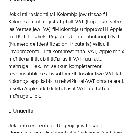
Jekk Inti residenti tal-Kolombja jew tinsab fil-
Kolombja u Inti reġistrat għall-VAT (Impuesto sobre
las Ventas jew IVA) fil-Kolombja u tipprovdi lil Apple
bir-RUT Tiegħek (Registro Único Tributario) b'NIT
(Número de Identificación Tributaria) validu li
jirrappreżenta li Inti kontribwent tal-VAT, Apple mhix
meħtieġa li titlob li titħallas il-VAT fuq fatturi
maħruġa Lilek. Inti se tkun kompletament
responsabbli biex tissottometti kwalunkwe VAT tal-
Kolombja applikabbli u rekwiżiti tal-VAT oħra relatati.
Inkella Apple titlob li titħallas il-VAT fuq fatturi
maħruġa Lilek.
L-Ungerija
Jekk inti residenti tal-Ungerija jew tinsab fl-