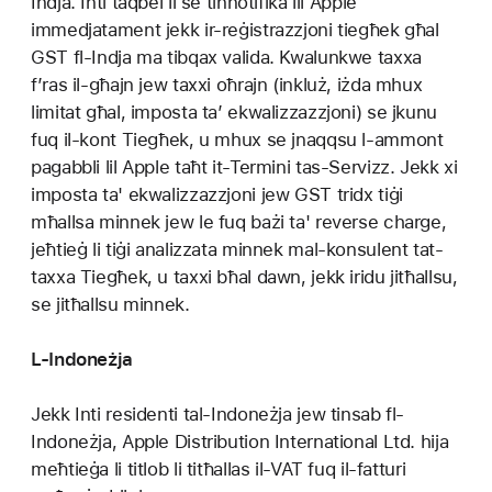
Indja. Inti taqbel li se tinnotifika lil Apple
immedjatament jekk ir-reġistrazzjoni tiegħek għal
GST fl-Indja ma tibqax valida. Kwalunkwe taxxa
f’ras il-għajn jew taxxi oħrajn (inkluż, iżda mhux
limitat għal, imposta ta’ ekwalizzazzjoni) se jkunu
fuq il-kont Tiegħek, u mhux se jnaqqsu l-ammont
pagabbli lil Apple taħt it-Termini tas-Servizz. Jekk xi
imposta ta' ekwalizzazzjoni jew GST tridx tiġi
mħallsa minnek jew le fuq bażi ta' reverse charge,
jeħtieġ li tiġi analizzata minnek mal-konsulent tat-
taxxa Tiegħek, u taxxi bħal dawn, jekk iridu jitħallsu,
se jitħallsu minnek.
L-Indoneżja
Jekk Inti residenti tal-Indoneżja jew tinsab fl-
Indoneżja, Apple Distribution International Ltd. hija
meħtieġa li titlob li titħallas il-VAT fuq il-fatturi