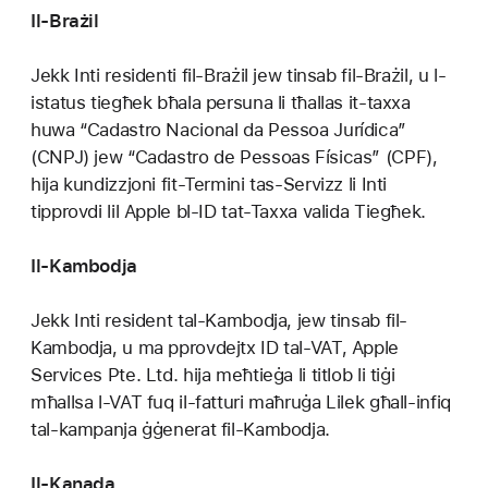
Il-Brażil
Jekk Inti residenti fil-Brażil jew tinsab fil-Brażil, u l-
istatus tiegħek bħala persuna li tħallas it-taxxa
huwa “Cadastro Nacional da Pessoa Jurídica”
(CNPJ) jew “Cadastro de Pessoas Físicas” (CPF),
hija kundizzjoni fit-Termini tas-Servizz li Inti
tipprovdi lil Apple bl-ID tat-Taxxa valida Tiegħek.
Il-Kambodja
Jekk Inti resident tal-Kambodja, jew tinsab fil-
Kambodja, u ma pprovdejtx ID tal-VAT, Apple
Services Pte. Ltd. hija meħtieġa li titlob li tiġi
mħallsa l-VAT fuq il-fatturi maħruġa Lilek għall-infiq
tal-kampanja ġġenerat fil-Kambodja.
Il-Kanada