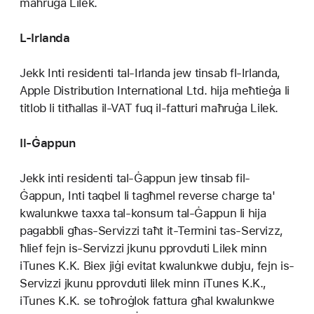
maħruġa Lilek.
L-Irlanda
Jekk Inti residenti tal-Irlanda jew tinsab fl-Irlanda,
Apple Distribution International Ltd. hija meħtieġa li
titlob li titħallas il-VAT fuq il-fatturi maħruġa Lilek.
Il-Ġappun
Jekk inti residenti tal-Ġappun jew tinsab fil-
Ġappun, Inti taqbel li tagħmel reverse charge ta'
kwalunkwe taxxa tal-konsum tal-Ġappun li hija
pagabbli għas-Servizzi taħt it-Termini tas-Servizz,
ħlief fejn is-Servizzi jkunu pprovduti Lilek minn
iTunes K.K. Biex jiġi evitat kwalunkwe dubju, fejn is-
Servizzi jkunu pprovduti lilek minn iTunes K.K.,
iTunes K.K. se toħroġlok fattura għal kwalunkwe