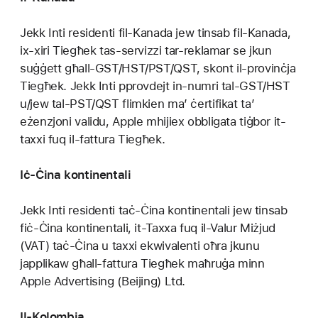
Jekk Inti residenti fil-Kanada jew tinsab fil-Kanada,
ix-xiri Tiegħek tas-servizzi tar-reklamar se jkun
suġġett għall-GST/HST/PST/QST, skont il-provinċja
Tiegħek. Jekk Inti pprovdejt in-numri tal-GST/HST
u/jew tal-PST/QST flimkien ma’ ċertifikat ta’
eżenzjoni validu, Apple mhijiex obbligata tiġbor it-
taxxi fuq il-fattura Tiegħek.
Iċ-Ċina kontinentali
Jekk Inti residenti taċ-Ċina kontinentali jew tinsab
fiċ-Ċina kontinentali, it-Taxxa fuq il-Valur Miżjud
(VAT) taċ-Ċina u taxxi ekwivalenti oħra jkunu
japplikaw għall-fattura Tiegħek maħruġa minn
Apple Advertising (Beijing) Ltd.
Il-Kolombja