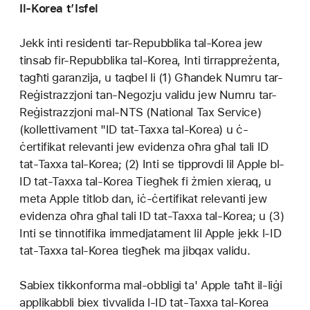
Il-Korea t’Isfel
Jekk inti residenti tar-Repubblika tal-Korea jew
tinsab fir-Repubblika tal-Korea, Inti tirrappreżenta,
tagħti garanzija, u taqbel li (1) Għandek Numru tar-
Reġistrazzjoni tan-Negozju validu jew Numru tar-
Reġistrazzjoni mal-NTS (National Tax Service)
(kollettivament "ID tat-Taxxa tal-Korea) u ċ-
ċertifikat relevanti jew evidenza oħra għal tali ID
tat-Taxxa tal-Korea; (2) Inti se tipprovdi lil Apple bl-
ID tat-Taxxa tal-Korea Tiegħek fi żmien xieraq, u
meta Apple titlob dan, iċ-ċertifikat relevanti jew
evidenza oħra għal tali ID tat-Taxxa tal-Korea; u (3)
Inti se tinnotifika immedjatament lil Apple jekk l-ID
tat-Taxxa tal-Korea tiegħek ma jibqax validu.
Sabiex tikkonforma mal-obbligi ta' Apple taħt il-liġi
applikabbli biex tivvalida l-ID tat-Taxxa tal-Korea