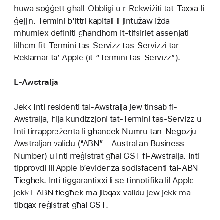
huwa soġġett għall-Obbligi u r-Rekwiżiti tat-Taxxa li
ġejjin. Termini b'ittri kapitali li jintużaw iżda
mhumiex definiti għandhom it-tifsiriet assenjati
lilhom fit-Termini tas-Servizz tas-Servizzi tar-
Reklamar ta’ Apple (it-“Termini tas-Servizz”).
L-Awstralja
Jekk Inti residenti tal-Awstralja jew tinsab fl-
Awstralja, hija kundizzjoni tat-Termini tas-Servizz u
Inti tirrappreżenta li għandek Numru tan-Negozju
Awstraljan validu (“ABN” - Australian Business
Number) u Inti rreġistrat għal GST fl-Awstralja. Inti
tipprovdi lil Apple b’evidenza sodisfaċenti tal-ABN
Tiegħek. Inti tiggarantixxi li se tinnotifika lil Apple
jekk l-ABN tiegħek ma jibqax validu jew jekk ma
tibqax reġistrat għal GST.