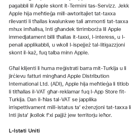
pagabbli lil Apple skont it-Termini tas-Servizz. Jekk
Apple hija meħtieġa mill-awtoritajiet tat-taxxa
rilevanti li tħallas kwalunkwe tali ammonti tat-taxxa
mhux imħallsa, Inti għandek tirrimborża lil Apple
immedjatament billi tħallas it-taxxi, l-interess, u l-
penali applikabbli, u wkoll l-ispejjeż tal-litigazzjoni
skont il-każ, fuq talba minn Apple.
Għal klijenti li huma rreġistrati barra mit-Turkija u li
jirċievu fatturi mingħand Apple Distribution
International Ltd. (ADI), Apple hija meħtieġa li titlob
li titħallas il-VAT għar-reklamar fuq l-App Store fit-
Turkija. Dan il-ħlas tal-VAT se japplika
irrispettivament mill-istatus ta’ eżenzjoni tat-taxxa li
Inti jista’ jkollok f’xi pajjiż jew territorju ieħor.
L-Istati Uniti