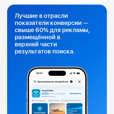
Лучшие в отрасли
показатели конверсии —
свыше 60% для рекламы,
размещённой в
верхней части
результатов поиска.