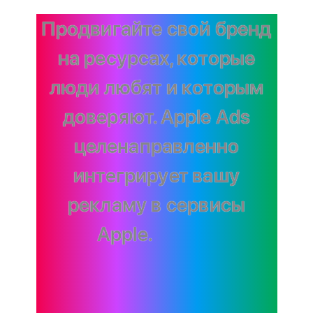
Продвигайте свой бренд
на ресурсах,
которые
люди любят и которым
доверяют.
Apple Ads
целенаправленно
интегрирует вашу
рекламу в сервисы
Apple.
Новые
возможности и развитие
бизнеса там,
где это под