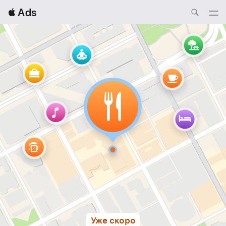
Local
 Ads
Nav
Open
Menu
Уже скоро