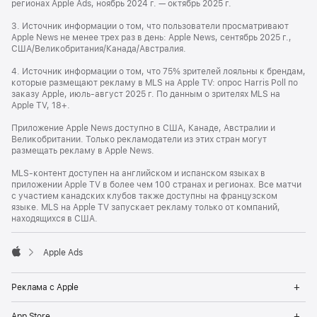
регионах Apple Ads, ноябрь 2024 г. — октябрь 2025 г.
3. Источник информации о том, что пользователи просматривают
Apple News не менее трех раз в день: Apple News, сентябрь 2025 г.,
США/Великобритания/Канада/Австралия.
4. Источник информации о том, что 75% зрителей лояльны к брендам,
которые размещают рекламу в MLS на Apple TV: опрос Harris Poll по
заказу Apple, июль-август 2025 г. По данным о зрителях MLS на
Apple TV, 18+.
Приложение Apple News доступно в США, Канаде, Австралии и
Великобритании. Только рекламодатели из этих стран могут
размещать рекламу в Apple News.
MLS-контент доступен на английском и испанском языках в
приложении Apple TV в более чем 100 странах и регионах. Все матчи
с участием канадских клубов также доступны на французском
языке. MLS на Apple TV запускает рекламу только от компаний,
находящихся в США.
Apple Ads
Apple
Op
Реклама с Apple
Me
Op
App Store