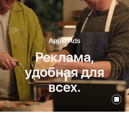
Apple Ads
Реклама,
удобная
для
всех.