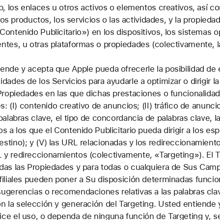
eb, los enlaces u otros activos o elementos creativos, así 
, los productos, los servicios o las actividades, y la propieda
ontenido Publicitario») en los dispositivos, los sistemas op
entes, u otras plataformas o propiedades (colectivamente, 
ende y acepta que Apple pueda ofrecerle la posibilidad de el
dades de los Servicios para ayudarle a optimizar o dirigir l
 Propiedades en las que dichas prestaciones o funcionalidad
es: (I) contenido creativo de anuncios; (II) tráfico de anunc
palabras clave, el tipo de concordancia de palabras clave, la
s a los que el Contenido Publicitario pueda dirigir a los es
stino); y (V) las URL relacionadas y los redireccionamiento
 y redireccionamientos (colectivamente, «Targeting»). El T
odas las Propiedades y para todas o cualquiera de Sus Camp
filiales pueden poner a Su disposición determinadas funci
ugerencias o recomendaciones relativas a las palabras clav
on la selección y generación del Targeting. Usted entiende
ice el uso, o dependa de ninguna función de Targeting y, 