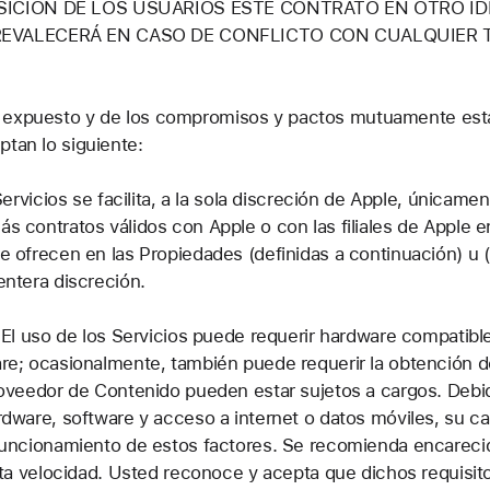
OSICIÓN DE LOS USUARIOS ESTE CONTRATO EN OTRO ID
PREVALECERÁ EN CASO DE CONFLICTO CON CUALQUIER
e expuesto y de los compromisos y pactos mutuamente esta
ptan lo siguiente:
Servicios se facilita, a la sola discreción de Apple, únicam
 contratos válidos con Apple o con las filiales de Apple e
 ofrecen en las Propiedades (definidas a continuación) u 
entera discreción.
.
El uso de los Servicios puede requerir hardware compatible
re; ocasionalmente, también puede requerir la obtención d
oveedor de Contenido pueden estar sujetos a cargos. Debid
dware, software y acceso a internet o datos móviles, su ca
 funcionamiento de estos factores. Se recomienda encarec
lta velocidad. Usted reconoce y acepta que dichos requisi