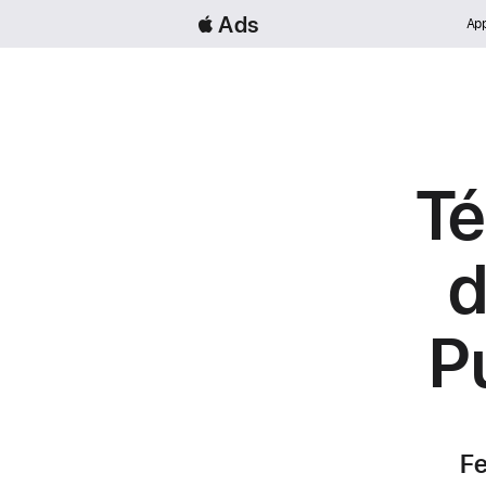
 Ads
App
Té
d
P
Fe