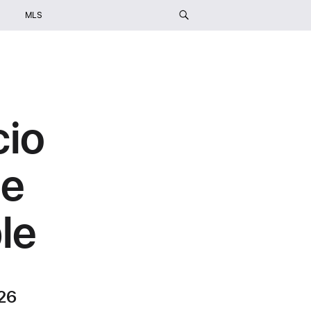
MLS
cio
de
le
026