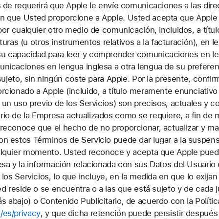
 de requerirá que Apple le envíe comunicaciones a las dire
n que Usted proporcione a Apple. Usted acepta que Apple 
por cualquier otro medio de comunicación, incluidos, a tít
cturas (u otros instrumentos relativos a la facturación), en 
u capacidad para leer y comprender comunicaciones en len
nicaciones en lengua inglesa a otra lengua de su preferenc
 sujeto, sin ningún coste para Apple. Por la presente, confi
cionado a Apple (incluido, a título meramente enunciativo y
 un uso previo de los Servicios) son precisos, actuales y
io de la Empresa actualizados como se requiere, a fin de m
reconoce que el hecho de no proporcionar, actualizar y man
n estos Términos de Servicio puede dar lugar a la suspen
ualquier momento. Usted reconoce y acepta que Apple puede
sa y la información relacionada con sus Datos del Usuario
los Servicios, lo que incluye, en la medida en que lo exijan
ed reside o se encuentra o a las que está sujeto y de cada 
abajo) o Contenido Publicitario, de acuerdo con la Polític
es/privacy
, y que dicha retención puede persistir después 