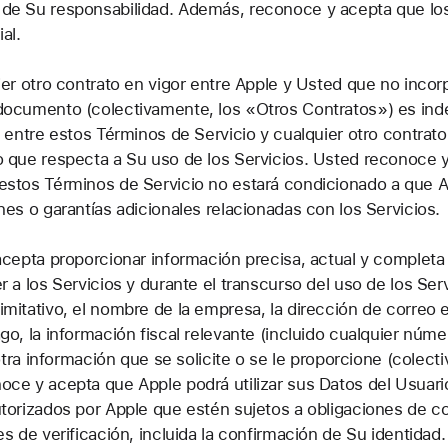
de Su responsabilidad. Además, reconoce y acepta que los 
al.
er otro contrato en vigor entre Apple y Usted que no incor
documento (colectivamente, los «Otros Contratos») es in
o entre estos Términos de Servicio y cualquier otro contrat
o que respecta a Su uso de los Servicios. Usted reconoce 
estos Términos de Servicio no estará condicionado a que A
nes o garantías adicionales relacionadas con los Servicios.
epta proporcionar información precisa, actual y completa t
 a los Servicios y durante el transcurso del uso de los Servic
itativo, el nombre de la empresa, la dirección de correo ele
o, la información fiscal relevante (incluido cualquier númer
 otra información que se solicite o se le proporcione (colec
oce y acepta que Apple podrá utilizar sus Datos del Usuari
utorizados por Apple que estén sujetos a obligaciones de c
es de verificación, incluida la confirmación de Su identida