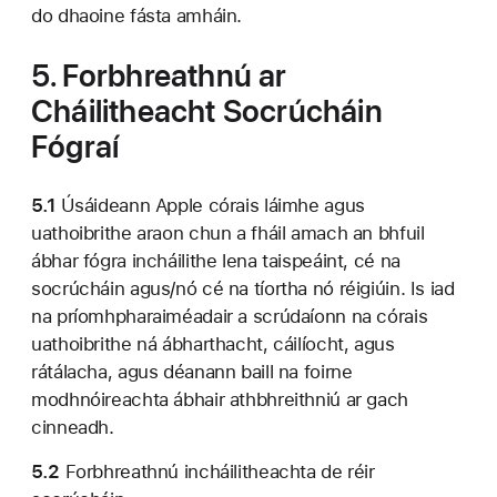
do dhaoine fásta amháin.
5. Forbhreathnú ar
Cháilitheacht Socrúcháin
Fógraí
5.1
Úsáideann Apple córais láimhe agus
uathoibrithe araon chun a fháil amach an bhfuil
ábhar fógra incháilithe lena taispeáint, cé na
socrúcháin agus/nó cé na tíortha nó réigiúin. Is iad
na príomhpharaiméadair a scrúdaíonn na córais
uathoibrithe ná ábharthacht, cáilíocht, agus
rátálacha, agus déanann baill na foirne
modhnóireachta ábhair athbhreithniú ar gach
cinneadh.
5.2
Forbhreathnú incháilitheachta de réir