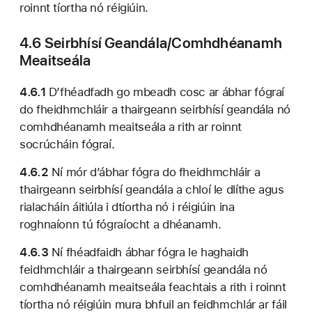
roinnt tíortha nó réigiúin.
4.6 Seirbhísí Geandála/Comhdhéanamh
Meaitseála
4.6.1
D’fhéadfadh go mbeadh cosc ​​ar ábhar fógraí
do fheidhmchláir a thairgeann seirbhísí geandála nó
comhdhéanamh meaitseála a rith ar roinnt
socrúcháin fógraí.
4.6.2
Ní mór d’ábhar fógra do fheidhmchláir a
thairgeann seirbhísí geandála a chloí le dlíthe agus
rialacháin áitiúla i dtíortha nó i réigiúin ina
roghnaíonn tú fógraíocht a dhéanamh.
4.6.3
Ní fhéadfaidh ábhar fógra le haghaidh
feidhmchláir a thairgeann seirbhísí geandála nó
comhdhéanamh meaitseála feachtais a rith i roinnt
tíortha nó réigiúin mura bhfuil an feidhmchlár ar fáil