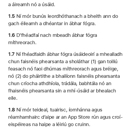
a áireamh nó a úsáid.
1.5
Ní mór bunús leordhóthanach a bheith ann do
gach éileamh a dhéantar in ábhar fógra.
1.6
D’fhéadfaí nach mbeadh ábhar fógra
míthreorach.
1.7
Ní fhéadfaidh ábhar fógra úsáideoirí a mhealladh
chun faisnéis phearsanta a sholáthar (1) gan toiliú
feasach nó faoi dhúmas míthreorach agus bréige,
nó (2) do pháirtithe a bhailíonn faisnéis phearsanta
chun críocha athdhíola, trádála, babhtála nó an
fhaisnéis phearsanta sin a mhí-úsáid ar bhealach
eile.
1.8
Ní mór teideal, tuairisc, íomhánna agus
réamhamhairc d’aipe ar an App Store rún agus croí-
eispéireas na haipe a léiriú go cruinn.