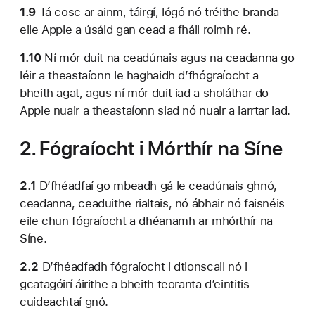
1.9
Tá cosc ar ainm, táirgí, lógó nó tréithe branda
eile Apple a úsáid gan cead a fháil roimh ré.
1.10
Ní mór duit na ceadúnais agus na ceadanna go
léir a theastaíonn le haghaidh d’fhógraíocht a
bheith agat, agus ní mór duit iad a sholáthar do
Apple nuair a theastaíonn siad nó nuair a iarrtar iad.
2. Fógraíocht i Mórthír na Síne
2.1
D’fhéadfaí go mbeadh gá le ceadúnais ghnó,
ceadanna, ceaduithe rialtais, nó ábhair nó faisnéis
eile chun fógraíocht a dhéanamh ar mhórthír na
Síne.
2.2
D’fhéadfadh fógraíocht i dtionscail nó i
gcatagóirí áirithe a bheith teoranta d’eintitis
cuideachtaí gnó.