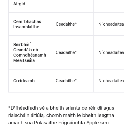
Airgid
Cearrbhachas
Ceadaithe*
Ní cheadaítear
Insamhlaithe
Seirbhísí
Geandála nó
Ceadaithe*
Ní cheadaítear
Comhdhéanamh
Meaitseála
Creideamh
Ceadaithe*
Ní cheadaítear
*D’fhéadfadh sé a bheith srianta de réir dlí agus
rialacháin áitiúla, chomh maith le bheith leagtha
amach sna Polasaithe Fógraíochta Apple seo.