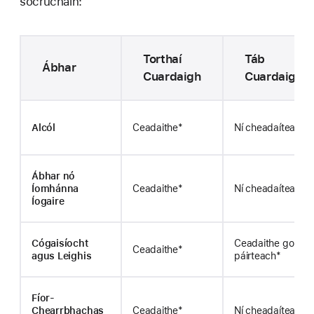
socrúcháin:
Torthaí
Táb
Ábhar
Cuardaigh
Cuardaigh
Alcól
Ceadaithe*
Ní cheadaítear
Ábhar nó
Íomhánna
Ceadaithe*
Ní cheadaítear
Íogaire
Cógaisíocht
Ceadaithe go
Ceadaithe*
agus Leighis
páirteach*
Fíor-
Chearrbhachas
Ceadaithe*
Ní cheadaítear