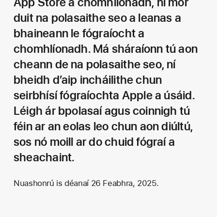
App Store a chomhlíonadh, ní mór
duit na polasaithe seo a leanas a
bhaineann le fógraíocht a
chomhlíonadh. Má sháraíonn tú aon
cheann de na polasaithe seo, ní
bheidh d’aip incháilithe chun
seirbhísí fógraíochta Apple a úsáid.
Léigh ár bpolasaí agus coinnigh tú
féin ar an eolas leo chun aon diúltú,
sos nó moill ar do chuid fógraí a
sheachaint.
Nuashonrú is déanaí 26 Feabhra, 2025.