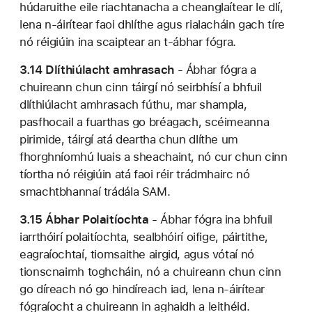
húdaruithe eile riachtanacha a cheanglaítear le dlí,
lena n-áirítear faoi dhlíthe agus rialacháin gach tíre
nó réigiúin ina scaiptear an t-ábhar fógra.
3.14 Dlíthiúlacht amhrasach
- Ábhar fógra a
chuireann chun cinn táirgí nó seirbhísí a bhfuil
dlíthiúlacht amhrasach fúthu, mar shampla,
pasfhocail a fuarthas go bréagach, scéimeanna
pirimide, táirgí atá deartha chun dlíthe um
fhorghníomhú luais a sheachaint, nó cur chun cinn
tíortha nó réigiúin atá faoi réir trádmhairc nó
smachtbhannaí trádála SAM.
3.15 Ábhar Polaitíochta
- Ábhar fógra ina bhfuil
iarrthóirí polaitíochta, sealbhóirí oifige, páirtithe,
eagraíochtaí, tiomsaithe airgid, agus vótaí nó
tionscnaimh toghcháin, nó a chuireann chun cinn
go díreach nó go hindíreach iad, lena n-áirítear
fógraíocht a chuireann in aghaidh a leithéid.