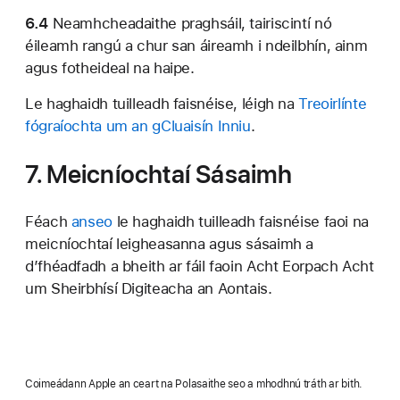
6.4
Neamhcheadaithe praghsáil, tairiscintí nó
éileamh rangú a chur san áireamh i ndeilbhín, ainm
agus fotheideal na haipe.
Le haghaidh tuilleadh faisnéise, léigh na
Treoirlínte
fógraíochta um an gCluaisín Inniu
.
7. Meicníochtaí Sásaimh
Féach
anseo
le haghaidh tuilleadh faisnéise faoi na
meicníochtaí leigheasanna agus sásaimh a
d’fhéadfadh a bheith ar fáil faoin Acht Eorpach Acht
um Sheirbhísí Digiteacha an Aontais.
Coimeádann Apple an ceart na Polasaithe seo a mhodhnú tráth ar bith.