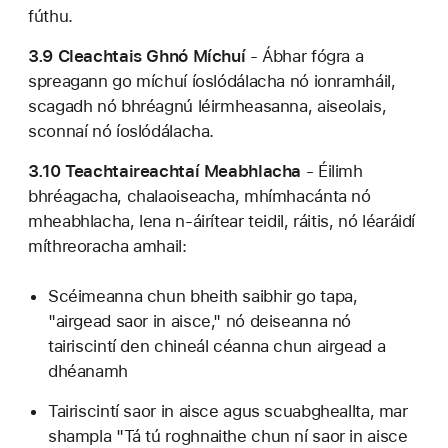
fúthu.
3.9 Cleachtais Ghnó Míchuí
- Ábhar fógra a
spreagann go míchuí íoslódálacha nó ionramháil,
scagadh nó bhréagnú léirmheasanna, aiseolais,
sconnaí nó íoslódálacha.
3.10 Teachtaireachtaí Meabhlacha
- Éilimh
bhréagacha, chalaoiseacha, mhímhacánta nó
mheabhlacha, lena n-áirítear teidil, ráitis, nó léaráidí
míthreoracha amhail:
Scéimeanna chun bheith saibhir go tapa,
"airgead saor in aisce," nó deiseanna nó
tairiscintí den chineál céanna chun airgead a
dhéanamh
Tairiscintí saor in aisce agus scuabgheallta, mar
shampla "Tá tú roghnaithe chun ní saor in aisce