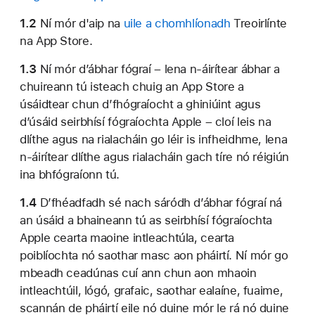
1.2
Ní mór d'aip na
uile a chomhlíonadh
Treoirlínte
na App Store.
1.3
Ní mór d’ábhar fógraí – lena n-áirítear ábhar a
chuireann tú isteach chuig an App Store a
úsáidtear chun d’fhógraíocht a ghiniúint agus
d’úsáid seirbhísí fógraíochta Apple – cloí leis na
dlíthe agus na rialacháin go léir is infheidhme, lena
n-áirítear dlíthe agus rialacháin gach tíre nó réigiún
ina bhfógraíonn tú.
1.4
D’fhéadfadh sé nach sáródh d’ábhar fógraí ná
an úsáid a bhaineann tú as seirbhísí fógraíochta
Apple cearta maoine intleachtúla, cearta
poiblíochta nó saothar masc aon pháirtí. Ní mór go
mbeadh ceadúnas cuí ann chun aon mhaoin
intleachtúil, lógó, grafaic, saothar ealaíne, fuaime,
scannán de pháirtí eile nó duine mór le rá nó duine