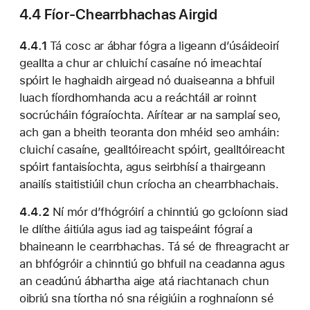
4.4 Fíor-Chearrbhachas Airgid
4.4.1
Tá cosc ​​ar ábhar fógra a ligeann d’úsáideoirí
geallta a chur ar chluichí casaíne nó imeachtaí
spóirt le haghaidh airgead nó duaiseanna a bhfuil
luach fíordhomhanda acu a reáchtáil ar roinnt
socrúcháin fógraíochta. Aírítear ar na samplaí seo,
ach gan a bheith teoranta don mhéid seo amháin:
cluichí casaíne, gealltóireacht spóirt, gealltóireacht
spóirt fantaisíochta, agus seirbhísí a thairgeann
anailís staitistiúil chun críocha an chearrbhachais.
4.4.2
Ní mór d’fhógróirí a chinntiú go gcloíonn siad
le dlíthe áitiúla agus iad ag taispeáint fógraí a
bhaineann le cearrbhachas. Tá sé de fhreagracht ar
an bhfógróir a chinntiú go bhfuil na ceadanna agus
an ceadúnú ábhartha aige atá riachtanach chun
oibriú sna tíortha nó sna réigiúin a roghnaíonn sé