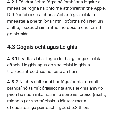
4.2.1
Féadtar ábhar fógra nó íomhánna íogaire a
mheas de rogha na bhfoirne athbhreithnithe Apple.
D'fhéadfaí cosc a chur ar ábhar fógraíochta a
mheastar a bheith íogair rith i dtíortha nó i réigiúin
áirithe, i socrúcháin áirithe, nó cosc a chur ar rith
go hiomlán.
4.3 Cógaisíocht agus Leighis
4.3.1
Féadtar ábhar fógra do tháirgí cógaisíochta,
d’fheistí leighis agus do sheirbhísí leighis a
thaispeáint do dhaoine fásta amháin.
4.3.2
Ní cheadaítear ábhar fógraíochta a bhfuil
brandaí nó táirgí cógaisíochta agus leighis ann go
príomha nach mbaineann le seirbhísí breise (m.sh.,
miondíol) ar shocrúcháin a léirítear mar a
cheadaítear go páirteach i gCuid 5.2 thíos.