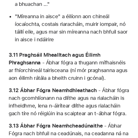
a bhuachan ..."
"Míreanna in aisce" a éilíonn aon chineál
íocaíochta, costais riaracháin, muirir iompair, nó
táillí eile, agus mar sin míreanna nach bhfuil saor
in aisce i ndáirire
3.11 Praghsáil Mhealltach agus Éilimh
Phraghsanna
- Ábhar fógra a thugann mífhaisnéis
ar fhíorchineál tairisceana (ní mór praghsanna agus
aon éilimh rátála a bheith cruinn i gcónaí).
3.12 Ábhar Fógra Neamhdhleathach
- Ábhar fógra
nach gcomhlíonann na dlíthe agus na rialacháin is
infheidhme, lena n-áirítear dlíthe agus rialacháin
gach tíre nó réigiúin ina scaiptear an t-ábhar fógra.
3.13 Ábhar Fógra Neamhcheadúnaithe
- Ábhar
Fógra nach bhfuil na ceadúnais, na ceadanna ná na