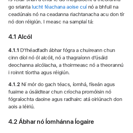
go srianta
lucht féachana aoise cuí
nó a bhfuil na
ceadúnais nó na ceadanna riachtanacha acu don tír
nó don réigiún. I measc na samplaí tá:
4.1 Alcól
4.1.1
D’fhéadfadh ábhar fógra a chuireann chun
cinn díol nó ól alcóil, nó a thagraíonn d’úsáid
deochanna alcólacha, a thoirmeasc nó a theorannú
i roinnt tíortha agus réigiún.
4.1.2
Ní mór do gach téacs, íomhá, físeán agus
fuaime a úsáidtear chun críocha promóisin nó
fógraíochta daoine agus radhairc atá oiriúnach don
aois a léiriú.
4.2 Ábhar nó Íomhánna Íogaire