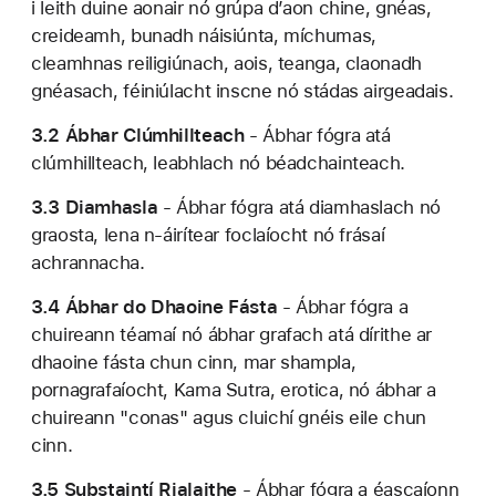
i leith duine aonair nó grúpa d’aon chine, gnéas,
creideamh, bunadh náisiúnta, míchumas,
cleamhnas reiligiúnach, aois, teanga, claonadh
gnéasach, féiniúlacht inscne nó stádas airgeadais.
3.2 Ábhar Clúmhillteach
- Ábhar fógra atá
clúmhillteach, leabhlach nó béadchainteach.
3.3 Diamhasla
- Ábhar fógra atá diamhaslach nó
graosta, lena n-áirítear foclaíocht nó frásaí
achrannacha.
3.4 Ábhar do Dhaoine Fásta
- Ábhar fógra a
chuireann téamaí nó ábhar grafach atá dírithe ar
dhaoine fásta chun cinn, mar shampla,
pornagrafaíocht, Kama Sutra, erotica, nó ábhar a
chuireann "conas" agus cluichí gnéis eile chun
cinn.
3.5 Substaintí Rialaithe
- Ábhar fógra a éascaíonn