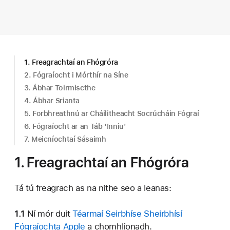
1. Freagrachtaí an Fhógróra
2. Fógraíocht i Mórthír na Síne
3. Ábhar Toirmiscthe
4. Ábhar Srianta
5. Forbhreathnú ar Cháilitheacht Socrúcháin Fógraí
6. Fógraíocht ar an Táb 'Inniu'
7. Meicníochtaí Sásaimh
1. Freagrachtaí an Fhógróra
Tá tú freagrach as na nithe seo a leanas:
1.1
Ní mór duit
Téarmaí Seirbhíse Sheirbhísí
Fógraíochta Apple
a chomhlíonadh.