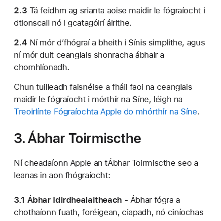
2.3
Tá feidhm ag srianta aoise maidir le fógraíocht i
dtionscail nó i gcatagóirí áirithe.
2.4
Ní mór d’fhógraí a bheith i Sínis simplithe, agus
ní mór duit ceanglais shonracha ábhair a
chomhlíonadh.
Chun tuilleadh faisnéise a fháil faoi na ceanglais
maidir le fógraíocht i mórthír na Síne, léigh na
Treoirlínte Fógraíochta Apple do mhórthír na Síne
.
3. Ábhar Toirmiscthe
Ní cheadaíonn Apple an tÁbhar Toirmiscthe seo a
leanas in aon fhógraíocht:
3.1 Ábhar Idirdhealaitheach
- Ábhar fógra a
chothaíonn fuath, foréigean, ciapadh, nó ciníochas