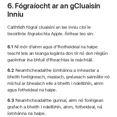
6. Fógraíocht ar an gCluaisín
Inniu
Caithfidh fógraí cluaisíní an lae inniu cloí le
treoirlínte fógraíochta Apple. Áirítear leo sin:
6.1
Ní mór d’ainm agus d’fhotheideal na haipe
teacht leis an teanga logánta don tír nó don réigiún
gaolmhar ina bhfuil d'fheachtas le reáchtáil.
6.2
Neamhcheadaithe íomhánna a mheastar a
bheith foréigneach, maslach, gnéasach sainráite nó
míchuí ar bhealach eile a bheith i ndeilbhín, ainm
agus fotheideal na haipe.
6.3
Neamhcheadaithe gunnaí, airm nó foréigean
grafach a bheith i ndeilbhín, ainm, fotheideal, ná
íomhánna na haipe.