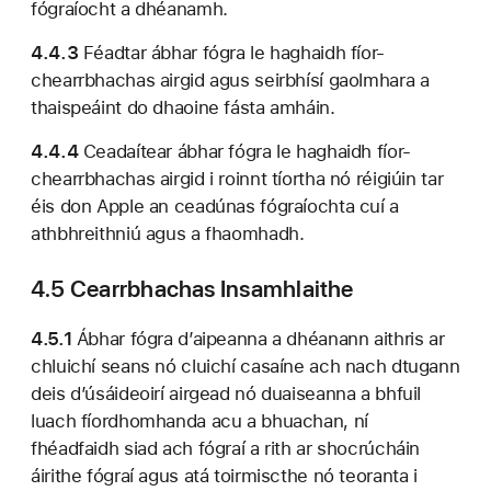
fógraíocht a dhéanamh.
4.4.3
Féadtar ábhar fógra le haghaidh fíor-
chearrbhachas airgid agus seirbhísí gaolmhara a
thaispeáint do dhaoine fásta amháin.
4.4.4
Ceadaítear ábhar fógra le haghaidh fíor-
chearrbhachas airgid i roinnt tíortha nó réigiúin tar
éis don Apple an ceadúnas fógraíochta cuí a
athbhreithniú agus a fhaomhadh.
4.5 Cearrbhachas Insamhlaithe
4.5.1
Ábhar fógra d’aipeanna a dhéanann aithris ar
chluichí seans nó cluichí casaíne ach nach dtugann
deis d’úsáideoirí airgead nó duaiseanna a bhfuil
luach fíordhomhanda acu a bhuachan, ní
fhéadfaidh siad ach fógraí a rith ar shocrúcháin
áirithe fógraí agus atá toirmiscthe nó teoranta i