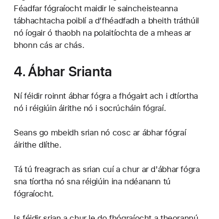
Féadfar fógraíocht maidir le saincheisteanna
tábhachtacha poiblí a d’fhéadfadh a bheith tráthúil
nó íogair ó thaobh na polaitíochta de a mheas ar
bhonn cás ar chás.
4. Ábhar Srianta
Ní féidir roinnt ábhar fógra a fhógairt ach i dtíortha
nó i réigiúin áirithe nó i socrúcháin fógraí.
Seans go mbeidh srian nó cosc ​​ar ábhar fógraí
áirithe dlíthe.
Tá tú freagrach as srian cuí a chur ar d'ábhar fógra
sna tíortha nó sna réigiúin ina ndéanann tú
fógraíocht.
Is féidir srian a chur le do fhógraíocht a theorannú