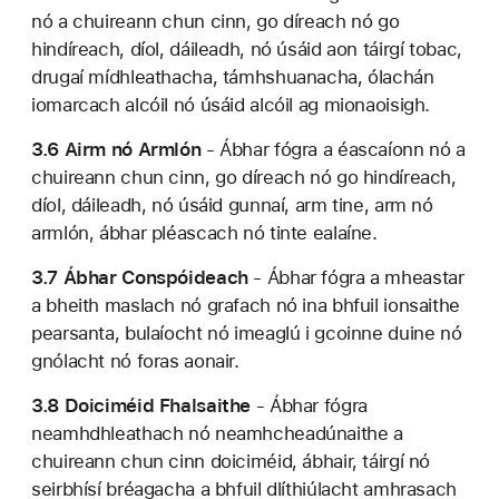
nó a chuireann chun cinn, go díreach nó go
hindíreach, díol, dáileadh, nó úsáid aon táirgí tobac,
drugaí mídhleathacha, támhshuanacha, ólachán
iomarcach alcóil nó úsáid alcóil ag mionaoisigh.
3.6 Airm nó Armlón
- Ábhar fógra a éascaíonn nó a
chuireann chun cinn, go díreach nó go hindíreach,
díol, dáileadh, nó úsáid gunnaí, arm tine, arm nó
armlón, ábhar pléascach nó tinte ealaíne.
3.7 Ábhar Conspóideach
- Ábhar fógra a mheastar
a bheith maslach nó grafach nó ina bhfuil ionsaithe
pearsanta, bulaíocht nó imeaglú i gcoinne duine nó
gnólacht nó foras aonair.
3.8 Doiciméid Fhalsaithe
- Ábhar fógra
neamhdhleathach nó neamhcheadúnaithe a
chuireann chun cinn doiciméid, ábhair, táirgí nó
seirbhísí bréagacha a bhfuil dlíthiúlacht amhrasach