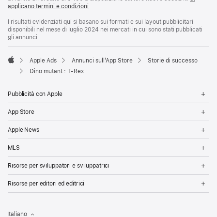
applicano termini e condizioni
.
I risultati evidenziati qui si basano sui formati e sui layout pubblicitari
disponibili nel mese di luglio 2024 nei mercati in cui sono stati pubblicati
gli annunci.
Apple Ads
Annunci sull’App Store
Storie di successo
Apple
Dino mutant : T-Rex
Op
Pubblicità con Apple
Me
Op
App Store
Me
Op
Apple News
Me
Op
MLS
Me
Op
Risorse per sviluppatori e sviluppatrici
Me
Op
Risorse per editori ed editrici
Me
Italiano