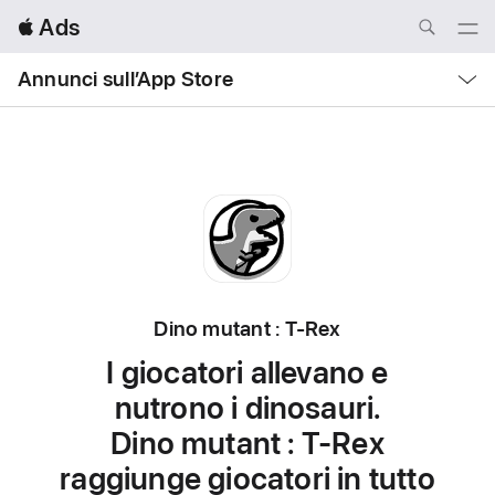
Local
 Ads
Nav
Open
Menu
Local
Annunci sull’App Store
Nav
Open
Menu
Dino mutant : T-Rex
I giocatori allevano e
nutrono
i dinosauri.
Dino mutant : T-Rex
raggiunge
giocatori in tutto