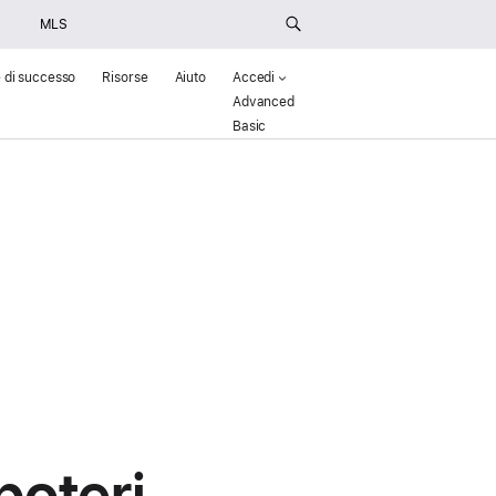
MLS
e di successo
Risorse
Aiuto
Accedi
Advanced
(Opens in a new window)
Basic
()
oteri.