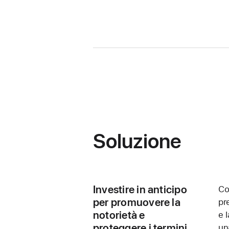
Soluzione
Investire in anticipo
Co
per promuovere la
pr
notorietà e
e 
proteggere i termini
un