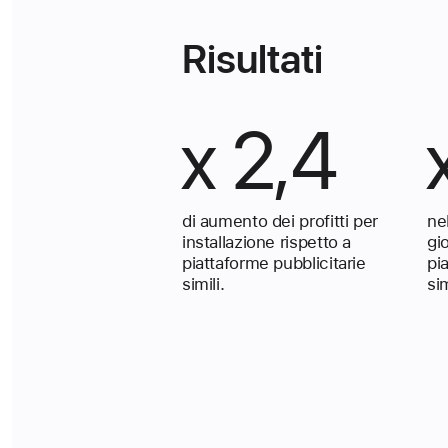
Risultati
x 2,4
di aumento dei profitti per
ne
installazione rispetto a
gi
piattaforme pubblicitarie
pi
simili.
sim