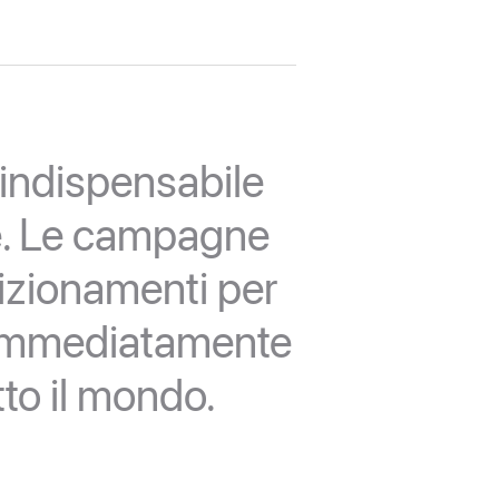
 indispensabile
ce. Le campagne
osizionamenti per
 immediatamente
utto
il mondo.