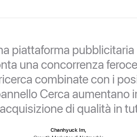
a piattaforma pubblicitaria
onta una concorrenza fero
di ricerca combinate con i p
l pannello Cerca aumentano
’acquisizione di qualità in t
Chanhyuck Im,