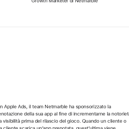
Growth Marketer di Netmarble
n Apple Ads, il team Netmarble ha sponsorizzato la
enotazione della sua app al fine di incrementarne la notoriet
la visibilità prima del rilascio del gioco. Quando un cliente o
a cliente scarica un’app prenotata, quest’ultima viene