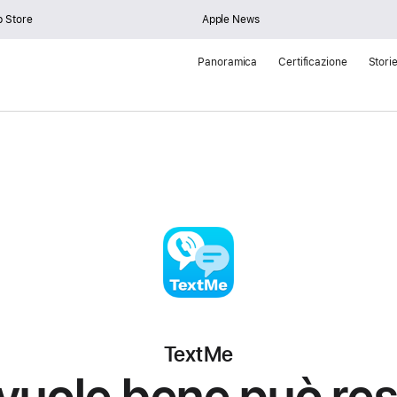
 Store
Apple News
Panoramica
Certificazione
Stori
TextMe
 vuole bene può res