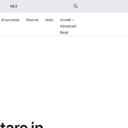
MLS
e di successo
Risorse
Aiuto
Accedi
Advanced
(Opens in a new window)
Basic
()
tare in