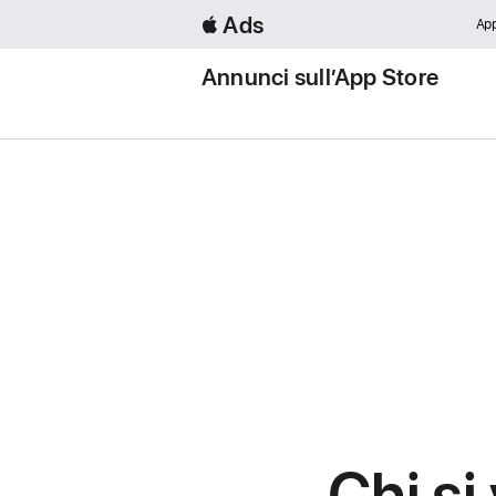
 Ads
App
Annunci sull’App Store
Chi si