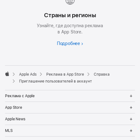
Страны и регионы
Узнайте, где доступна реклама
в App Store.
Подробнее
Apple Ads
Реклама в App Store
Справка
Apple
Приглашение пользователей в аккаунт
Op
Реклама с Apple
Me
Op
App Store
Me
Op
Apple News
Me
Op
MLS
Me
Op