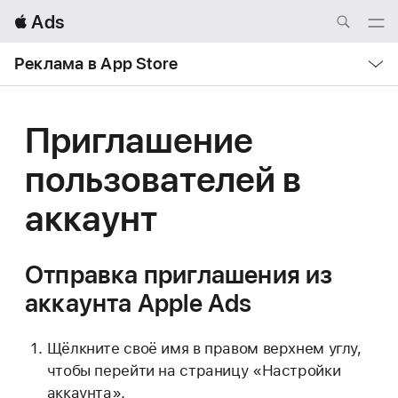
Local
 Ads
Nav
Open
Menu
Local
Реклама в App Store
Nav
Open
Menu
Приглашение
пользователей
в
аккаунт
Отправка приглашения из
аккаунта
Apple Ads
Щёлкните своё имя в правом верхнем углу,
чтобы перейти на страницу «Настройки
аккаунта».