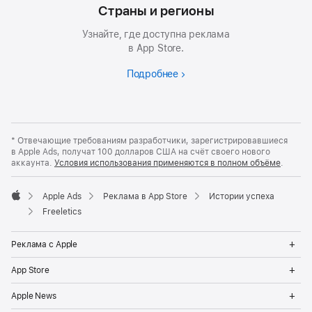
Страны и регионы
Узнайте, где доступна реклама
в App Store.
Подробнее
* Отвечающие требованиям разработчики, зарегистрировавшиеся
в Apple Ads, получат 100 долларов США на счёт своего нового
аккаунта.
Условия использования применяются в полном объёме
.
Apple Ads
Реклама в App Store
Истории успеха
Apple
Freeletics
Op
Реклама с Apple
Me
Op
App Store
Me
Op
Apple News
Me