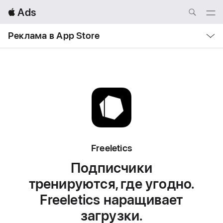
Local
 Ads
Nav
Open
Menu
Local
Реклама в App Store
Nav
Open
Menu
Freeletics
Подписчики
тренируются, где угодно.
Freeletics наращивает
загрузки.