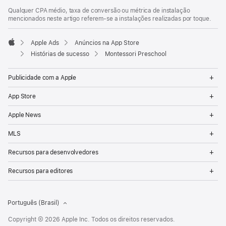
Qualquer CPA médio, taxa de conversão ou métrica de instalação
mencionados neste artigo referem-se a instalações realizadas por toque.
Apple Ads
Anúncios na App Store
Apple
Histórias de sucesso
Montessori Preschool
Op
Publicidade com a Apple
Me
Op
App Store
Me
Op
Apple News
Me
Op
MLS
Me
Op
Recursos para desenvolvedores
Me
Op
Recursos para editores
Me
Português (Brasil)
Copyright © 2026 Apple Inc. Todos os direitos reservados.