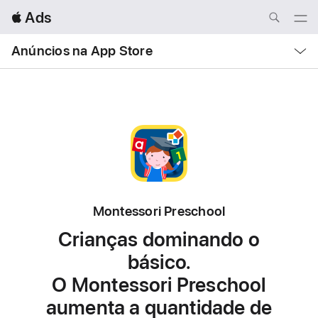
Local
 Ads
Nav
Open
Menu
Local
Anúncios na App Store
Nav
Open
Menu
Montessori Preschool
Crianças dominando o
básico.
O Montessori Preschool
aumenta a quantidade de