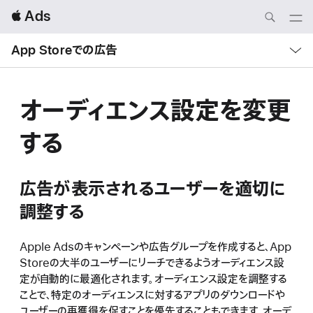
Local
 Ads
Nav
Open
Menu
Local
Nav
App Storeでの広告
Open
Menu
オーディエンス設定を変更
する
広告が表示されるユーザーを適切に
調整する
Apple Adsのキャンペーンや広告グループを作成すると、App
Storeの大半のユーザーにリーチできるようオーディエンス設
定が自動的に最適化されます。オーディエンス設定を調整する
ことで、特定のオーディエンスに対するアプリのダウンロードや
ユーザーの再獲得を促すことを優先することもできます。オーデ