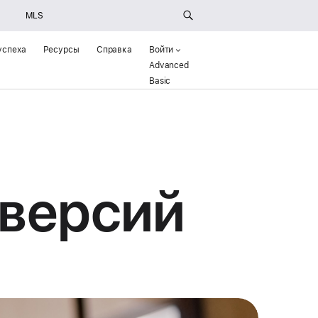
MLS
успеха
Ресурсы
Справка
Войти
Advanced
(Opens in a new window)
Basic
()
версий