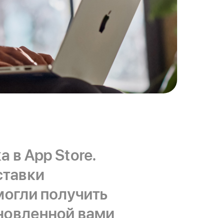
 в App Store.
ставки
могли получить
новленной вами