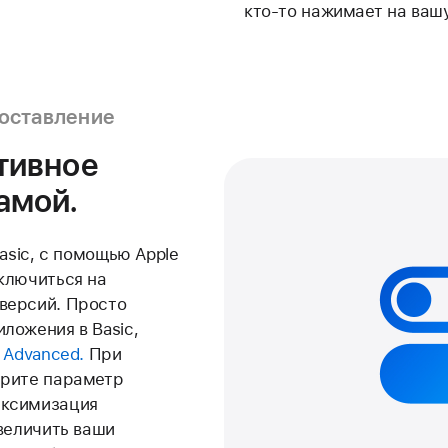
кто-то нажимает на ваш
поставление
тивное
амой.
asic, с помощью Apple
ключиться на
версий. Просто
ложения в Basic,
 Advanced.
При
ерите параметр
аксимизация
величить ваши