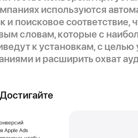
ампаниях используются авто
к и поисковое соответствие, 
вым словам, которые с наибо
ведут к установкам, с целью
аниями и расширить охват ау
 Достигайте
конверсий
я Apple Ads
 времени, чтобы