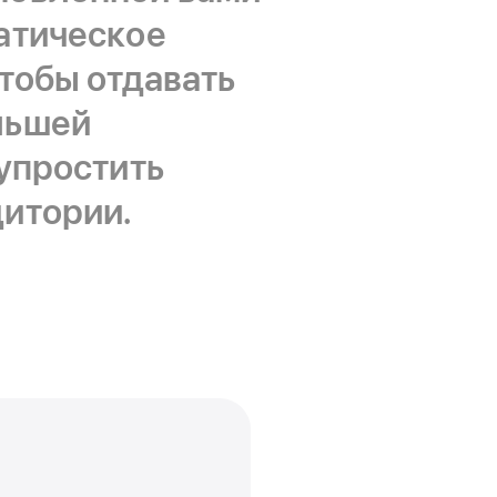
матическое
чтобы отдавать
льшей
 упростить
дитории.