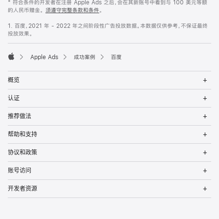
* 符合条件的开发者在注册 Apple Ads 之后，会在其新账号中看到与 100 美元等额
的人民币赠金。
须遵守完整条款和条件
。
1. 百度，2021 年 - 2022 年之间阶段性广告投放数据。本数据仅供参考，不保证最终
投放效果。
Apple Ads
成功案例
百度
Apple
Op
概览
Me
Op
认证
Me
Op
推荐做法
Me
Op
帮助和支持
Me
Op
协议和政策
Me
Op
账号访问
Me
Op
开发者资源
Me