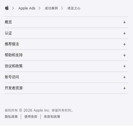
Apple Ads
成功案例
诺亚之心
Apple
Op
概览
Me
Op
认证
Me
Op
推荐做法
Me
Op
帮助和支持
Me
Op
协议和政策
Me
Op
账号访问
Me
Op
开发者资源
Me
版权所有 © 2026 Apple Inc. 保留所有权利。
隐私政策
使用条款
条款和政策