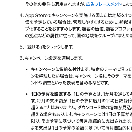
その他の要件も適用されますが、
広告プレースメント
によ
App Storeでキャンペーンを実施する国または地域を
伝を予定している場合は、管理しやすくするために、類似
プ化することをおすすめします。顧客の価値、顧客プロファ
の拠点などの属性に従って、国や地域をグループにまとめま
「続ける」をクリックします。
キャンペーン設定を適用します。
キャンペーンに名前を付けます
。特定のテーマに沿っ
ンを整理したい場合は、キャンペーン名にそのテーマを
ンド
や
調査
といった表現を含めるなどです。
1日の予算を設定する。
1日の予算とは、1か月を通し
す。毎月の支出額が、1日の予算に暦月の平均日数（計算
超えることはありません。ダウンロード数の増加が見込
超える場合もあります。キャンペーンには1日の予算が
限り、その予算に基づいて毎月継続的に支出されます
よる支出は1日の予算の金額に基づいて毎月自動的に