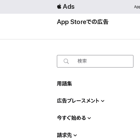
 Ads
App
App Storeでの広告
検
索
用語集
広告プレースメント
今すぐ始める
請求先