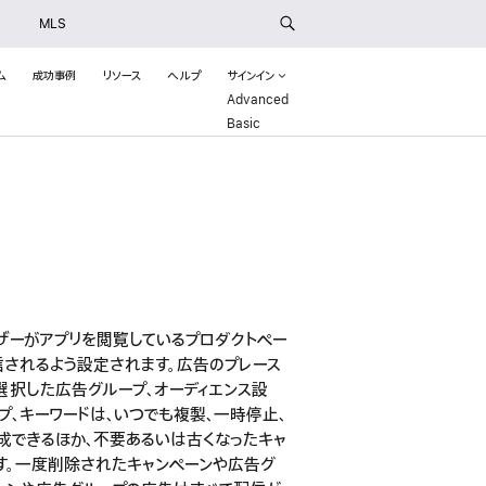
MLS
ム
成功事例
リソース
ヘルプ
サインイン
Advanced
(Opens in a new window)
Basic
()
ーザーがアプリを閲覧しているプロダクトペー
配信されるよう設定されます。広告のプレース
選択した広告グループ、オーディエンス設
プ、キーワードは、いつでも複製、一時停止、
成できるほか、不要あるいは古くなったキャ
す。一度削除されたキャンペーンや広告グ